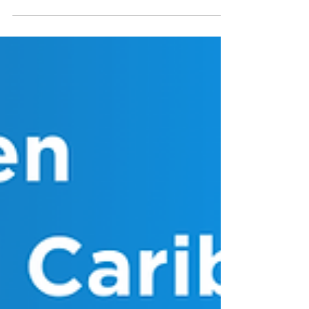
para revisar los avances institucionales de la
Alianza, aprobar los principales puntos de gestión y
renovar su Junta Directiva para el período 2026–
2028. De izquierda a derecha: José Zamora,
Asociación Fintech Costa Rica; Javier Borkenztain,
Cámara Uruguaya de Fintech; Ricardo Irías,
Asociación Fintech de Honduras; Rosa Orellana,
Asociac