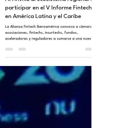
Alianza Fintech Iberoamérica
2 min de lectura
FIA invita al ecosistema regional a
participar en el V Informe Fintech
en América Latina y el Caribe
La Alianza Fintech Iberoamérica convoca a cámaras,
asociaciones, fintechs, insurtechs, fondos,
aceleradoras y reguladores a sumarse a una nueva
edición del estudio impulsado por el BID y Finnovista.
La fecha límite para completar la encuesta es el 31
de marzo de 2026 . Este estudio es uno de los
diagnósticos más relevantes para comprender la
evolución del sector en la región y contribuir a la
construcción de una hoja de ruta para los próximos
años. La participación del ecosis