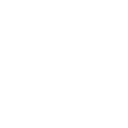
CONECTANDO O FUTURO 
FINANÇAS NA IBEROAMÉR
Contato
Privacidade
Cookie
ALIANÇA IBEROAMÉRICA FINTECH
Todos os direitos reservados © 202