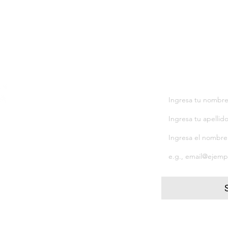
Notificacio
DAS
ICA
s
Quiero suscribir
.
5