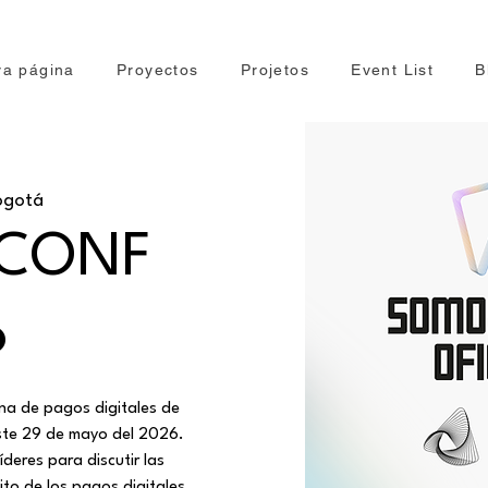
a página
Proyectos
Projetos
Event List
B
ogotá
 CONF
6
ena de pagos digitales de
ste 29 de mayo del 2026.
deres para discutir las
to de los pagos digitales.