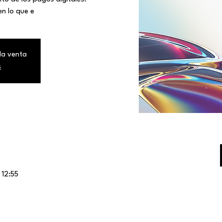
n lo que e
la venta
s
 12:55