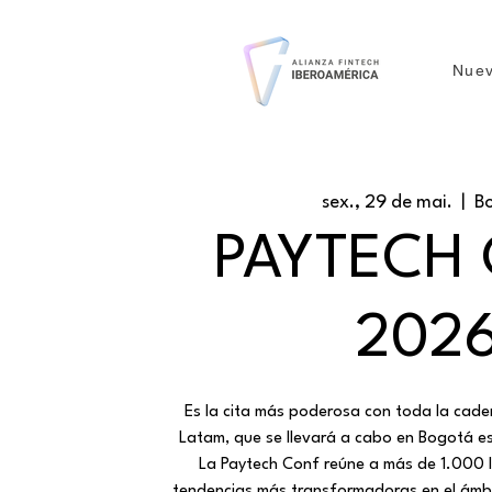
Nuev
sex., 29 de mai.
  |  
B
PAYTECH
202
​Es la cita más poderosa con toda la cad
Latam, que se llevará a cabo en Bogotá e
​La Paytech Conf reúne a más de 1.000 lí
tendencias más transformadoras en el ámbi