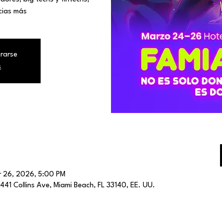
cias más
trarse
s
 26, 2026, 5:00 PM
41 Collins Ave, Miami Beach, FL 33140, EE. UU.