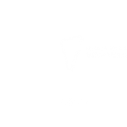
CONNECTING THE FUTURE
FINANCE IN IBEROAMERIC
Contact
Privacy
Cookie
IBEROAMERICAN FINTECH ALLIAN
All rights reserved © 2025