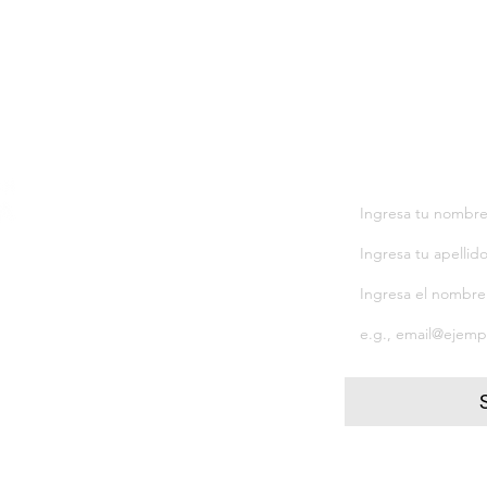
Notificacio
 OF
A
s
Quiero suscribir
CE.