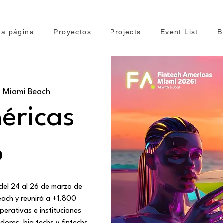
a página
Proyectos
Projects
Event List
B
u Miami Beach
éricas
6
 del 24 al 26 de marzo de
each y reunirá a +1.800
erativas e instituciones
dores, big techs y fintechs,